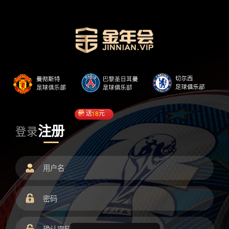
送
18
元
注册
登录